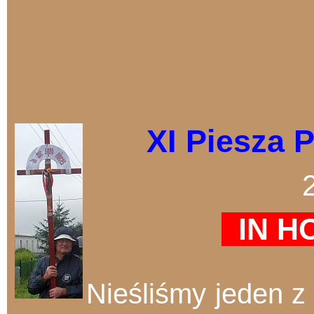
XI Piesza 
2
IN HO
Nieśliśmy jeden z