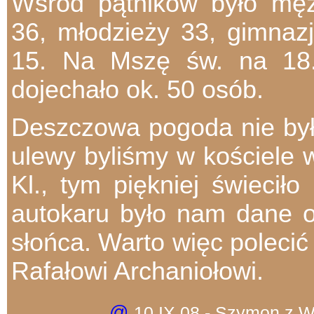
Wśród pątników było męż
36, młodzieży 33, gimnazja
15. Na Mszę św. na 18.
dojechało ok. 50 osób.
Deszczowa pogoda nie był
ulewy byliśmy w kościele w
Kl., tym piękniej świeci
autokaru było nam dane o
słońca. Warto więc poleci
Rafałowi Archaniołowi.
@
10 IX 08 - Szymon z 