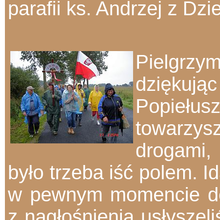
parafii ks. Andrzej z Dz
Pielgrzym
dziękują
Popiełusz
towarzys
drogami,
było trzeba iść polem. I
w pewnym momencie desz
z
nagłośnienia usłyszel