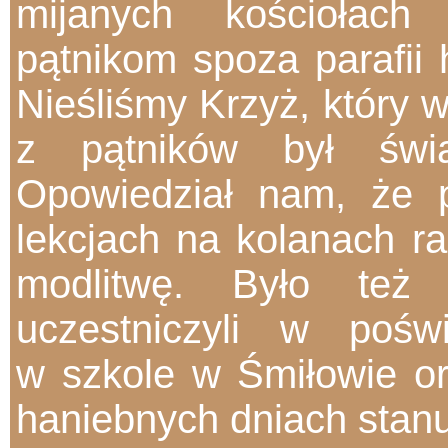
mijanych kościołach
pątnikom spoza parafii 
Nieśliśmy Krzyż, który wi
z pątników był świa
Opowiedział nam, że 
lekcjach na kolanach 
modlitwę. Było też 
uczestniczyli w pośw
w
szkole w Śmiłowie or
haniebnych dniach stan