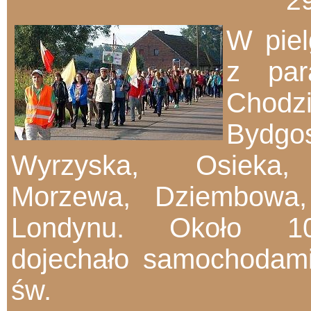
29
W piel
z par
Chodzi
Bydgo
Wyrzyska, Osiek
Morzewa, Dziembowa,
Londynu. Około 1
dojechało samochodam
św.