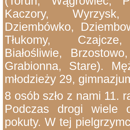
(Toruń, Wągrowiec, P
Kaczory, Wyrzysk,
Dziembówko, Dziembo
Tłukomy, Czajcze,
Białośliwie, Brzostow
Grabionna, Stare). Mę
młodzieży 29, gimnazjum
8 osób szło z nami 11. r
Podczas drogi wiele 
pokuty. W tej pielgrzymc