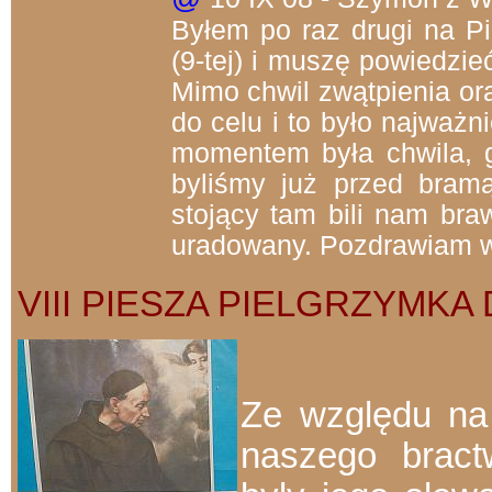
Byłem po raz drugi na Pi
(9-tej) i muszę powiedzie
Mimo chwil zwątpienia or
do celu i to było najważn
momentem była chwila, g
byliśmy już przed bram
stojący tam bili nam br
uradowany. Pozdrawiam w
VIII PIESZA PIELGRZYMKA D
Ze względu na 
naszego bract