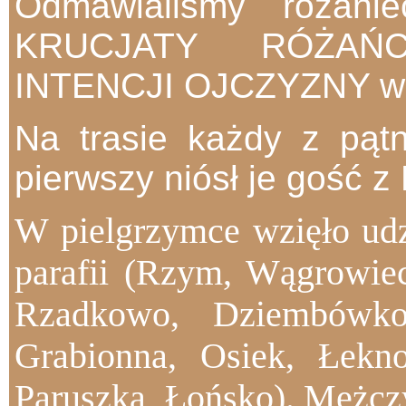
Odmawialiśmy róża
KRUCJATY RÓŻ
INTENCJI OJCZYZNY wz
Na trasie każdy z pąt
pierwszy niósł je gość 
W pielgrzymce wzięło udz
parafii (Rzym, Wągrowiec
Rzadkowo, Dziembówko
Grabionna, Osiek, Łekn
Paruszka, Łońsko). Mężczy