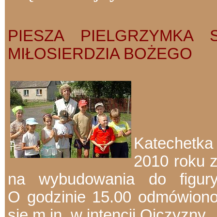
PIESZA PIELGRZYMKA 
MIŁOSIERDZIA BOŻEGO
Katechetk
2010 roku 
na wybudowania do figur
O
godzinie 15.00 odmówiono
się m.in. w
intencji Ojczyzny.