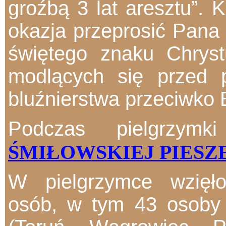
groźbą 3 lat aresztu”. 
okazja przeprosić Pana
świętego znaku Chrys
modlących się przed 
bluźnierstwa przeciwko 
Podczas pielgrzym
ŚMIŁOWSKIEJ PIESZ
W pielgrzymce wzięł
osób, w tym 43 osoby 