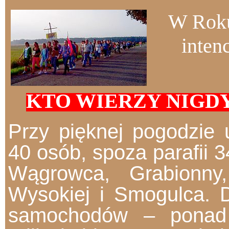
W Roku
inten
KTO WIERZY NIGDY
Przy pięknej pogodzie u
40 osób, spoza parafii 3
Wągrowca, Grabionny
Wysokiej i Smogulca. 
samochodów – ponad 