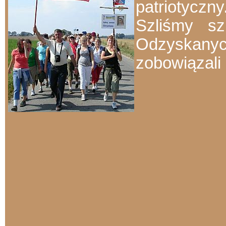
patriotyczn
Szliśmy sz
Odzyskany
zobowiązali