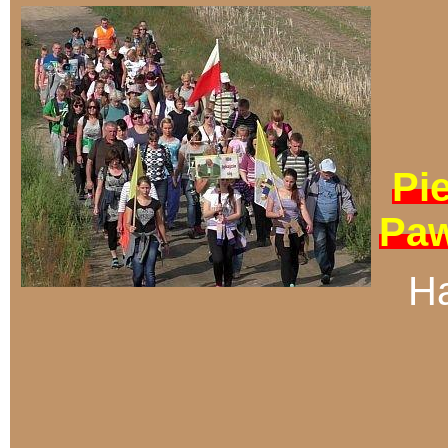
Pi
Paw
Ha