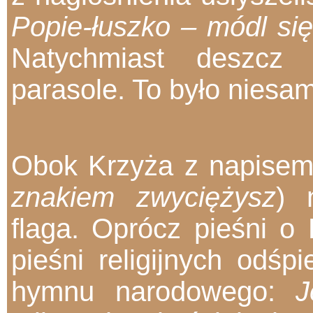
Popie-łuszko – módl si
Natychmiast deszcz 
parasole. To było niesa
Obok Krzyża z napise
znakiem zwyciężysz
) 
flaga. Oprócz pieśni o
pieśni religijnych odśp
hymnu narodowego:
J