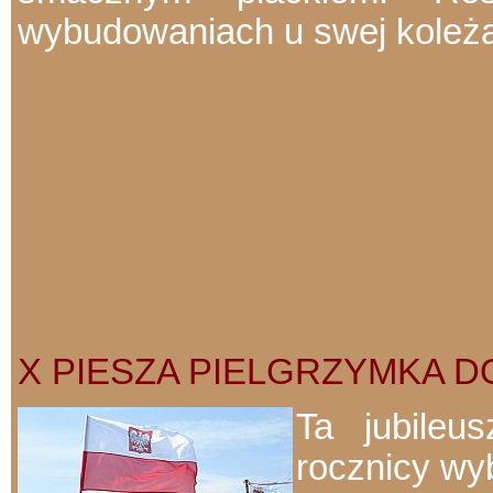
wybudowaniach u swej koleżan
X PIESZA PIELGRZYMKA DO GÓ
Ta jubileu
rocznicy wy