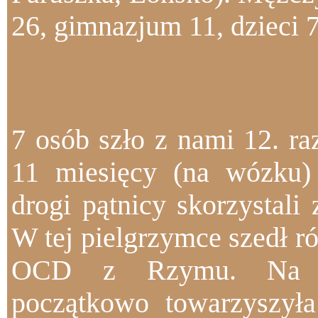
26, gimnazjum 11, dzieci 7
7 osób szło z nami 12. ra
11 miesięcy (na wózku)
drogi pątnicy skorzystali
W tej pielgrzymce szedł r
OCD z Rzymu.
Na 
początkowo towarzyszył