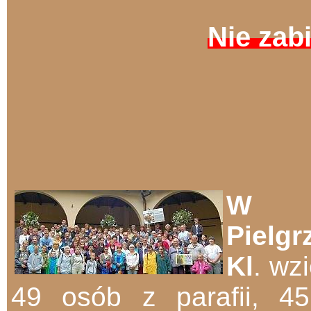
Nie zabi
W X
Pielg
Kl
. wz
49 osób z parafii, 45