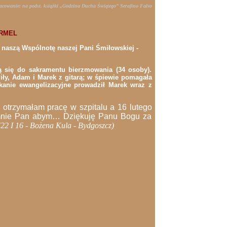
acowanie: na podst. książki „Godzina Ducha Świętego” Serafino Falvo
ARMEL
 naszą Wspólnotę naszej Pani Śmiłowskiej -
ą się do sakramentu bierzmowania (34 osoby).
ły, Adam i Marek z gitarą; w śpiewie pomagała
tkanie ewangelizacyjne prowadził Marek wraz z
a otrzymałam pracę w szpitalu a 16 lutego
ł mnie Pan abym… Dziękuję Panu Bogu za
(22 I 16 - Bożena Kula - Bydgoszcz)