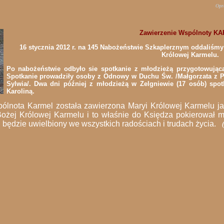
Opr
Zawierzenie Wspólnoty K
16 stycznia 2012 r. na 145 Nabożeństwie Szkaplerznym oddaliśmy
Królowej Karmelu.
Po nabożeństwie odbyło sie spotkanie z młodzieżą przygotowując
Spotkanie prowadziły osoby z Odnowy w Duchu Św. /Małgorzata z Pi
Sylwia/. Dwa dni później z młodzieżą w Zelgniewie (17 osób) spo
Karoliną.
wspólnota Karmel została zawierzona Maryi Królowej Karmelu j
 Bożej Królowej Karmelu i to właśnie do Księdza pokierowa
 będzie uwielbiony we wszystkich radościach i trudach życia.