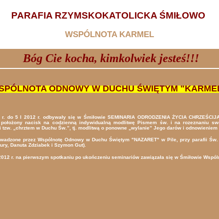
PARAFIA RZYMSKOKATOLICKA ŚMIŁOWO
WSPÓLNOTA KARMEL
Bóg Cie kocha, kimkolwiek jesteś!!!
PÓLNOTA ODNOWY W DUCHU ŚWIĘTYM "KARME
 r. do 5 I 2012 r. odbywały się w Śmiłowie SEMINARIA ODRODZENIA ŻYCIA CHRZEŚCIJAŃ
t położony nacisk na codzienną indywidualną modlitwę Pismem św. i na rozeznaniu s
i tzw. „chrztem w Duchu Św.”, tj. modlitwą o ponowne „wylanie” Jego darów i odnowieniem ł
wadzone przez Wspólnotę Odnowy w Duchu Świętym "NAZARET" w Pile, przy parafii Św. Rod
ury, Danuta Zdziabek i Szymon Gut).
2012 r. na pierwszym spotkaniu po ukończeniu seminariów zawiązała się w Śmiłowie Wspó