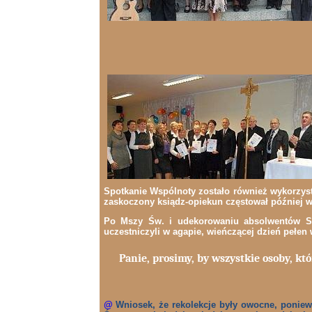
Spotkanie Wspólnoty zostało również wykorzysta
zaskoczony ksiądz-opiekun częstował później w
Po Mszy Św. i udekorowaniu absolwentów S
uczestniczyli w agapie, wieńczącej dzień pełen 
Panie, prosimy, by wszystkie osoby, któ
@
Wniosek, że rekolekcje były owocne, poniew