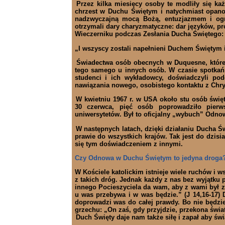
Przez kilka miesięcy osoby te modliły się ka
chrzest w Duchu Świętym i natychmiast opanow
nadzwyczajną mocą Bożą, entuzjazmem i ogr
otrzymali dary charyzmatyczne: dar języków, p
Wieczerniku podczas Zesłania Ducha Świętego:
„I wszyscy zostali napełnieni Duchem Świętym i
Świadectwa osób obecnych w Duquesne, które 
tego samego u innych osób. W czasie spotkań
studenci i ich wykładowcy, doświadczyli pod
nawiązania nowego, osobistego kontaktu z Ch
W kwietniu 1967 r. w USA około stu osób świ
30 czerwca, pięć osób poprowadziło pierw
uniwersytetów. Był to oficjalny „wybuch” Odno
W następnych latach, dzięki działaniu Ducha Ś
prawie do wszystkich krajów. Tak jest do dzisi
się tym doświadczeniem z innymi.
Czy Odnowa w Duchu Świętym to jedyna droga
W Kościele katolickim istnieje wiele ruchów i 
z takich dróg. Jednak każdy z nas bez wyjątku 
innego Pocieszyciela da wam, aby z wami był z
u was przebywa i w was będzie.” (J 14,16-17)
doprowadzi was do całej prawdy. Bo nie będzie 
grzechu: „On zaś, gdy przyjdzie, przekona świa
Duch Święty daje nam także siłę i zapał aby św