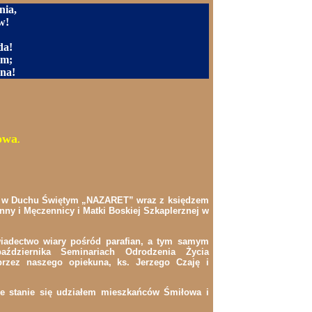
nia,
w!
da!
em;
ana!
owa
.
wy w Duchu Świętym „NAZARET” wraz z księdzem
nny i Męczennicy i Matki Boskiej Szkaplerznej w
wiadectwo wiary pośród parafian, a tym samym
ździernika Seminariach Odrodzenia Życia
przez naszego opiekuna, ks. Jerzego Czaję i
tce stanie się udziałem mieszkańców Śmiłowa i