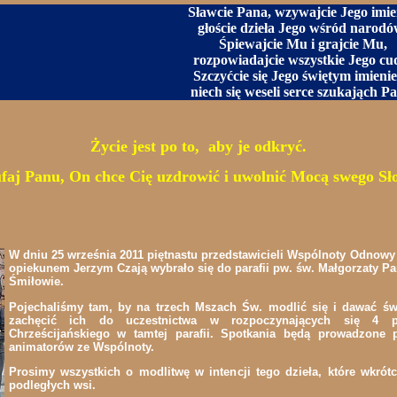
Sławcie Pana, wzywajcie Jego imie
głoście dzieła Jego wśród narodó
Śpiewajcie Mu i grajcie Mu,
rozpowiadajcie wszystkie Jego cu
Szczyćcie się Jego świętym imieni
niech się weseli serce szukająch P
Życie jest po to, aby je odkryć.
faj Panu, On chce Cię uzdrowić i uwolnić Mocą swego Sł
W dniu 25 września 2011 piętnastu przedstawicieli Wspólnoty Odno
opiekunem Jerzym Czają wybrało się do parafii pw. św. Małgorzaty Pa
Śmiłowie.
Pojechaliśmy tam, by na trzech Mszach Św. modlić się i dawać ś
zachęcić ich do uczestnictwa w rozpoczynających się 4 pa
Chrześcijańskiego w tamtej parafii. Spotkania będą prowadzone 
animatorów ze Wspólnoty.
Prosimy wszystkich o modlitwę w intencji tego dzieła, które wkró
podległych wsi.