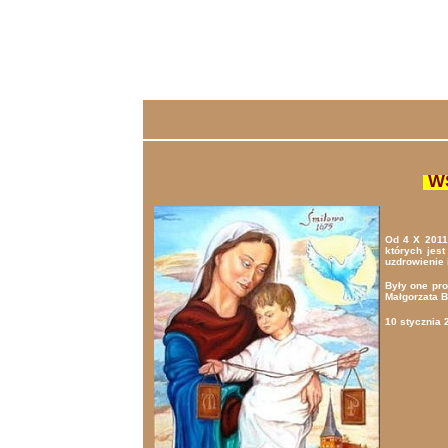
WS
Od 4 X 2011
których jes
uzdrowienie 
Były one pro
Małgorzata B
10 stycznia 