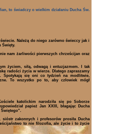
afian, to świadczy o wielkim działaniu Ducha Św.
świecie. Należą do niego zarówno świeccy jak i
h Święty.
ie nam żarliwości pierwszych chrześcijan oraz
wym życiem, siłą, odwagą i entuzjazmem. I tak
skę radości życia w wierze. Dlatego zapraszamy
 Spotykają się oni co tydzień na modlitwie,
ne. To wszystko po to, aby człowiek mógł
ściele katolickim narodziła się po Soborze
wypowiedział papież Jan XXIII, błagając Ducha
 Świętego”.
 sióstr zakonnych i profesorów prosiła Ducha
ijaństwo to nie filozofia, ale życie i to życie