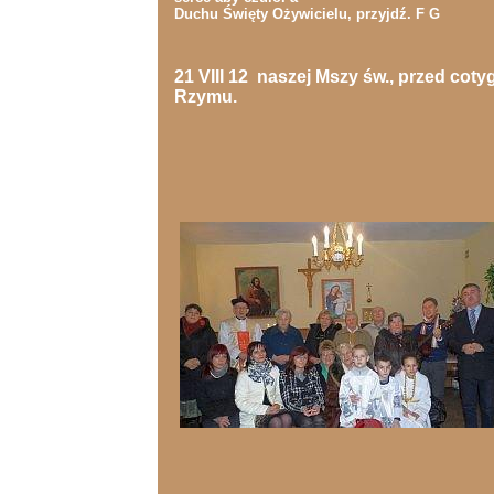
Duchu Święty Ożywicielu, przyjdź. F G
21 VIII 12 naszej Mszy św., przed cot
Rzymu.