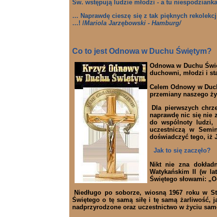
Św. wstępują ludzie młodzi - a tu niespodziank
…
Naprawdę cieszę się z tak pięknych rekolekcj
…! /
Mariola Jarzębowski - Hamburg/
Co to jest Odnowa w Duchu Świętym?
Odnowa w Duchu Święty
duchowni, młodzi i sta
Celem Odnowy w Duchu
przemiany naszego ż
Dla pierwszych chrz
naprawdę nic się nie 
do wspólnoty ludzi,
uczestniczą w Semi
doświadczyć tego, iż 
Jak to się zaczęło?
Nikt nie zna dokład
Watykańskim II (w la
Świętego słowami: „Od
Niedługo po soborze, wiosną 1967 roku w St
Świętego o tę samą siłę i tę samą żarliwość, j
nadprzyrodzone oraz uczestnictwo w życiu sa