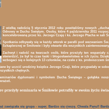
Z wielką radością 5 stycznia 2012 roku powitaliśmy nowych „duch
Odnowy w Duchu Świętym. Osoby, które 4 października 2011 rozpocz
koncelebrowaną przez ks. Jerzego Czaję i ks. Jerzego Ptacha w sali 
Spotkania odbywały się w każdy wtorek w parafii pod wezwaniem Św.
Szkaplerznej w Śmiłowie i były otwarte dla wszystkich zainteresowany
Zachwyt i radość na twarzach osób, które przeżyły ten wspaniały 
stwierdzić, że był to czas łaski i błogosławieństwa w ich życiu. D
wzbogaci się o kolejnych 13 członków, na czele z ks. proboszczem śm
ne by uczcić urodziny księdza Jerzego Czaji, które przypadały w sobot
szystkich chętnych.
eminariów dyplomami i symbolem Ducha Świętego – gołąbka nosz
wrażeń.
re przeżyły seminaria w Śmiłowie potrafiły w swoim życiu świad
aż zawiązała się grupa - super. Bardzo się cieszę. Chwala Panu!! Bar