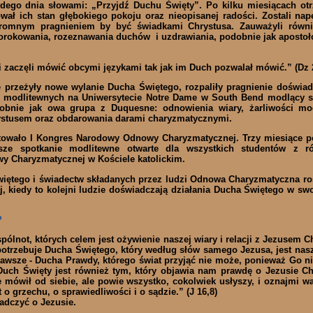
żdego dnia słowami: „Przyjdź Duchu Święty”. Po kilku miesiącach otr
ał ich stan głębokiego pokoju oraz nieopisanej radości. Zostali nape
omnym pragnieniem by być świadkami Chrystusa. Zauważyli równi
rorokowania, rozeznawania duchów i uzdrawiania, podobnie jak apostoł
 zaczęli mówić obcymi językami tak jak im Duch pozwalał mówić.” (Dz 2
przeżyły nowe wylanie Ducha Świętego, rozpaliły pragnienie doświad
 modlitewnych na Uniwersytecie Notre Dame w South Bend modlący s
obnie jak owa grupa z Duquesne: odnowienia wiary, żarliwości mod
rystusem oraz obdarowania darami charyzmatycznymi.
ętowało I Kongres Narodowy Odnowy Charyzmatycznej. Trzy miesiące po
sze spotkanie modlitewne otwarte dla wszystkich studentów z r
wy Charyzmatycznej w Kościele katolickim.
więtego i świadectw składanych przez ludzi Odnowa Charyzmatyczna rosp
aj, kiedy to kolejni ludzie doświadczają działania Ducha Świętego w sw
?
wspólnot, których celem jest ożywienie naszej wiary i relacji z Jezuse
potrzebuje Ducha Świętego, który według słów samego Jezusa, jest nas
awsze - Ducha Prawdy, którego świat przyjąć nie może, ponieważ Go nie
 Duch Święty jest również tym, który objawia nam prawdę o Jezusie Ch
mówił od siebie, ale powie wszystko, cokolwiek usłyszy, i oznajmi wa
t o grzechu, o sprawiedliwości i o sądzie.” (J 16,8)
iadczyć o Jezusie.