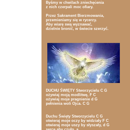
Byśmy w chwilach zniechęcenia
z nich czerpali moc ofiary.
Przez Sakrament Bierzmowania,
przemieniamy się w rycerzy.
Aby wiarę swą wyznawać,
dzielnie bronić, w świecie szerzyć.
DUCHU ŚWIĘTY Stworzycielu C G
ożywiaj moją modlitwę, F C
ożywiaj moje pragnienie d G
pełnienia woli Ojca. C G
Duchu Święty Stworzycielu C G
otwieraj moje oczy by widziały F C
otwieraj moje uszy by słyszały, d G
serce aby czuło. a