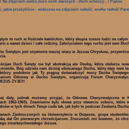
a! Na zdjęciach widzę dużo osób starszych - Duch ochoczy…! Piękne.
i, jakie przeżyliście - widoczna na zdjęciach radość, wielka radość Par
m to ruch w Kościele katolickim, który skupia rzesze ludzi na całym 
rsi a nawet dzieci i całe rodziny. Założycielem tego ruchu jest sam Duc
 Świętym jest ożywienie naszej wiary w Jezusa Chrystusa, przywrócen
ycia.
eścijan Duch Święty nie był abstrakcją ale Osobą, która obdarza no
zmieniło. Bóg udziela nam dzisiaj obiecanego Ducha, który daje nam ła
 którzy podobnie jak Ty pragną doświadczyć mocy Ducha Świętego.
narium Odnowy w Duchu Świętym, organizują Forum Charyzmatycz
JEZUS ŻYJE!!!
nej daty, jednak możemy przyjąć, że Odnowa Charyzmatyczna w Ko
tach 1962-1965). Znamienne były słowa przy otwarciu soboru, które 
nów w tych dniach Twoje cuda tak, jak było to podczas Zesłania Ducha
anach Zjednoczonych na Uniwersytecie w Duqesne, grupa studentów,
aką dał On pierwszym chrześcijanom. Zrozumieli oni bowiem, że chrześc
mego zmartwychwstałego Jezusa.