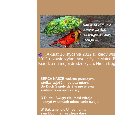
@
...Akurat 16 stycznia 2012 r., kiedy 
2012 r. zawierzyłam swoje życie Matce
Księdza na mojej drodze życia. Niech Bóg
SERCA NASZE wskroś przeszywa,
wielka radość, moc bez miary.
Bo Duch Święty dziś w nie wlewa
siedmiorakie swoje dary.
O Duchu Święty zlej łaski zdroje
i uczyń w sercach mieszkanie swoje.
W Sakramencie Umocnienia,
sam Duch na nas zlewa dary.