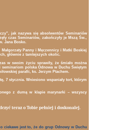
aczy”, jak nazywa się absolwentów Seminariów
ęły czas Seminariów, zakończyły je Mszą Św.,
Św. Jana Bosko.
 Małgorzaty Panny i Męczennicy i Matki Boskiej
ch, głównie z tamtejszych okolic.
czas w swoim życiu sprawiły, że śmiało można
zięki seminariom polska Odnowa w Duchu Świętym
iłowskiej parafii, ks. Jerzym Ptachem.
ę, 7 stycznia. Wniesiono wspaniały tort, którym
onego z dumą w klapie marynarki – wszyscy
czyć teraz o Tobie pełniej i doskonalej.
dzo ciekawe jest to, że do grup Odnowy w Duchu