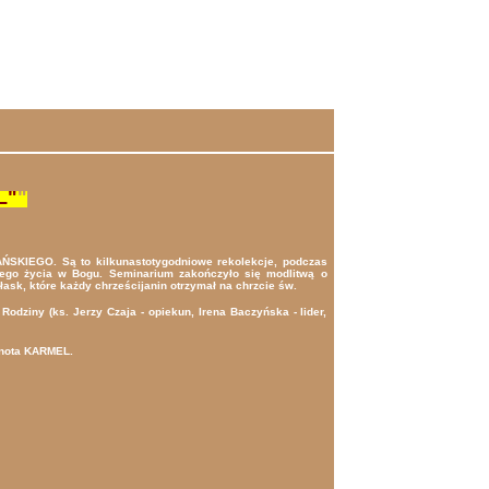
L"
"
SKIEGO. Są to kilkunastotygodniowe rekolekcje, podczas
wego życia w Bogu. Seminarium zakończyło się modlitwą o
ask, które każdy chrześcijanin otrzymał na chrzcie św.
ziny (ks. Jerzy Czaja - opiekun, Irena Baczyńska - lider,
lnota KARMEL.