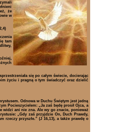
zymali
łnieni
eż, że
owie w
,4)
czenia
ię tam
litwy,
źniej,
óżnych
rzestrzeniała się po całym świecie, docierając
oim życiu i pragną o tym świadczyć oraz dzielić
m Chrystusem. Odnowa w Duchu Świętym jest jedną
zym Pocieszycielem: „Ja zaś będę prosił Ojca, a
 widzi ani nie zna. Ale wy go znacie, ponieważ
rystusie: „Gdy zaś przyjdzie On, Duch Prawdy,
m rzeczy przyszłe.” (J 16,13), a także prawdę o