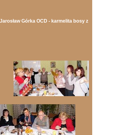
 Jarosław Górka OCD - karmelita bosy z